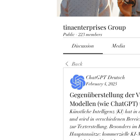
tinaenterprises Group
Public
·
223 members
Discussion
Media
Back
ChatGPT Deutsch
February 4, 2025
Gegenüberstellung der V
Modellen (wie ChatGPT)
Künstliche Intelligenz (KI) hat i
und wird in verschiedenen Bereich
zur Texterstellung. Besonders im 
Hauptansätze: kommerzielle KI-M