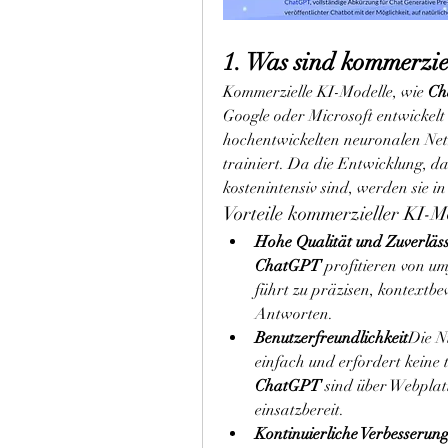
1. Was sind kommerzie
Kommerzielle KI-Modelle, wie 
Ch
Google oder Microsoft entwickelt 
hochentwickelten neuronalen Ne
trainiert. Da die Entwicklung, da
kostenintensiv sind, werden sie in
Vorteile kommerzieller KI-M
Hohe Qualität und Zuverläss
ChatGPT
 profitieren von u
führt zu präzisen, kontextb
Antworten.
Benutzerfreundlichkeit
Die N
ChatGPT
 sind über Webplat
einsatzbereit.
Kontinuierliche Verbesserun