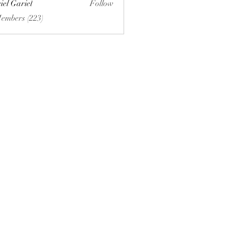
iel Gariel
Follow
riel
Members (223)