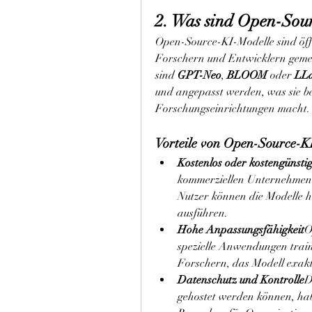
2. Was sind Open-Sou
Open-Source-KI-Modelle sind öffe
Forschern und Entwicklern gemein
sind 
GPT-Neo
, 
BLOOM
 oder 
LL
und angepasst werden, was sie be
Forschungseinrichtungen macht.
Vorteile von Open-Source-K
Kostenlos oder kostengünsti
kommerziellen Unternehmen b
Nutzer können die Modelle 
ausführen.
Hohe Anpassungsfähigkeit
O
spezielle Anwendungen train
Forschern, das Modell exakt
Datenschutz und Kontrolle
D
gehostet werden können, habe