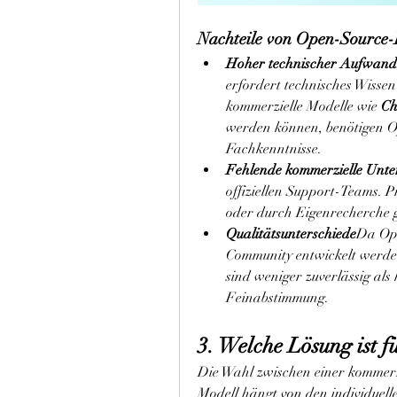
Nachteile von Open-Source-
Hoher technischer Aufwand
erfordert technisches Wissen
kommerzielle Modelle wie 
C
werden können, benötigen O
Fachkenntnisse.
Fehlende kommerzielle Unte
offiziellen Support-Teams. P
oder durch Eigenrecherche 
Qualitätsunterschiede
Da Ope
Community entwickelt werden
sind weniger zuverlässig als
Feinabstimmung.
3. Welche Lösung ist 
Die Wahl zwischen einer kommerz
Modell hängt von den individuel