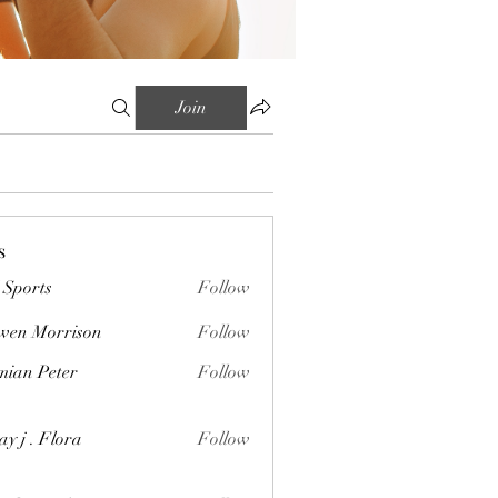
Join
s
Sports
Follow
wen Morrison
Follow
orrison
ian Peter
Follow
Peter
ay j . Flora
Follow