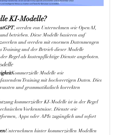
lle KI-Modelle?
atGPT
, werden von Unternehmen wie OpenAI, 
und betrieben. Diese Modelle basieren auf 
tzwerken und werden mit enormen Datenmengen 
s Training und der Betrieb dieser Modelle 
 der Regel als kostenpflichtige Dienste angeboten.
odelle
igkeit
Kommerzielle Modelle wie 
mfassendem Training mit hochwertigen Daten. Dies 
ewussten und grammatikalisch korrekten 
utzung kommerzieller KI-Modelle ist in der Regel 
einfach und erfordert keine technischen Vorkenntnisse. Dienste wie 
tformen, Apps oder APIs zugänglich und sofort 
gen
Unternehmen hinter kommerziellen Modellen 