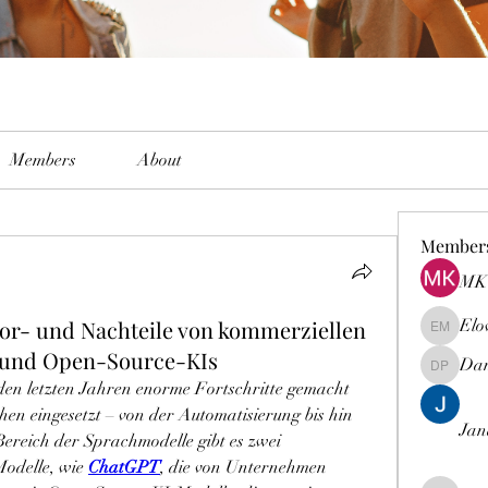
Members
About
Member
MK 
or- und Nachteile von kommerziellen
Elo
Elowen M
 und Open-Source-KIs
Dam
Damian 
n den letzten Jahren enorme Fortschritte gemacht 
en eingesetzt – von der Automatisierung bis hin 
Jan
Bereich der Sprachmodelle gibt es zwei 
odelle, wie 
ChatGPT
, die von Unternehmen 