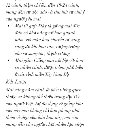
12 cánh, thậm chí lên đến 18-24 cánh, 
mang đến sự độc đáo và thu hút sự chú ý 
của người yêu mai.
Mai tứ quý: Đây là giống mai độc 
đáo có khả năng nở hoa quanh 
năm, với màu hoa chuyển từ vàng 
sang đỏ khi hoa tàn, tượng trưng 
cho sự sung túc, thịnh vượng.
Mai giảo: Giống mai nổi bật với hoa 
có nhiều cánh, được trồng phổ biến 
ở các tỉnh miền Tây Nam Bộ.
Kết Luận
Mai vàng năm cánh là biểu tượng quen 
thuộc và không thể thiếu trong dịp Tết 
của người Việt. Sự đa dạng về giống loài 
của cây mai không chỉ làm phong phú 
thêm vẻ đẹp của loài hoa này, mà còn 
mang đến cho người chơi nhiều lựa chọn 