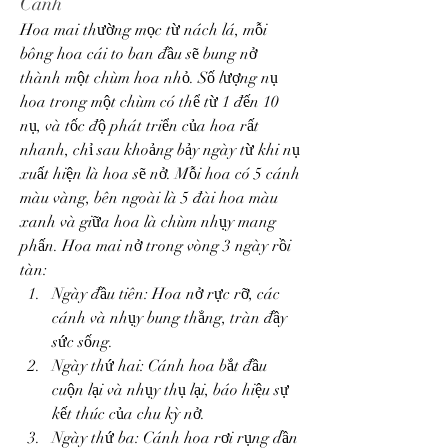
Cánh
Hoa mai thường mọc từ nách lá, mỗi 
bông hoa cái to ban đầu sẽ bung nở 
thành một chùm hoa nhỏ. Số lượng nụ 
hoa trong một chùm có thể từ 1 đến 10 
nụ, và tốc độ phát triển của hoa rất 
nhanh, chỉ sau khoảng bảy ngày từ khi nụ 
xuất hiện là hoa sẽ nở. Mỗi hoa có 5 cánh 
màu vàng, bên ngoài là 5 đài hoa màu 
xanh và giữa hoa là chùm nhụy mang 
phấn. Hoa mai nở trong vòng 3 ngày rồi 
tàn:
Ngày đầu tiên: Hoa nở rực rỡ, các 
cánh và nhụy bung thẳng, tràn đầy 
sức sống.
Ngày thứ hai: Cánh hoa bắt đầu 
cuộn lại và nhụy thụ lại, báo hiệu sự 
kết thúc của chu kỳ nở.
Ngày thứ ba: Cánh hoa rơi rụng dần 