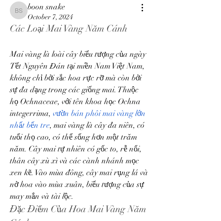
boon snake
boon snake
October 7, 2024
Các Loại Mai Vàng Năm Cánh
Mai vàng là loài cây biểu tượng của ngày 
Tết Nguyên Đán tại miền Nam Việt Nam, 
không chỉ bởi sắc hoa rực rỡ mà còn bởi 
sự đa dạng trong các giống mai. Thuộc 
họ Ochnaceae, với tên khoa học Ochna 
integerrima, 
vườn bán phôi mai vàng lớn 
nhất bến tre
, mai vàng là cây đa niên, có 
tuổi thọ cao, có thể sống hơn một trăm 
năm. Cây mai tự nhiên có gốc to, rễ nổi, 
thân cây xù xì và các cành nhánh mọc 
xen kẽ. Vào mùa đông, cây mai rụng lá và 
nở hoa vào mùa xuân, biểu tượng của sự 
may mắn và tài lộc.
Đặc Điểm Của Hoa Mai Vàng Năm 