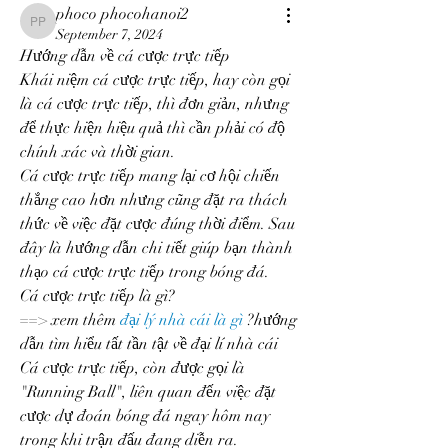
phoco phocohanoi2
phoco phocohanoi2
September 7, 2024
Hướng dẫn về cá cược trực tiếp
Khái niệm cá cược trực tiếp, hay còn gọi 
là cá cược trực tiếp, thì đơn giản, nhưng 
để thực hiện hiệu quả thì cần phải có độ 
chính xác và thời gian.
Cá cược trực tiếp mang lại cơ hội chiến 
thắng cao hơn nhưng cũng đặt ra thách 
thức về việc đặt cược đúng thời điểm. Sau 
đây là hướng dẫn chi tiết giúp bạn thành 
thạo cá cược trực tiếp trong bóng đá.
Cá cược trực tiếp là gì?
==> xem thêm 
đại lý nhà cái là gì
 ?hướng 
dẫn tìm hiểu tất tần tật về đại lí nhà cái
Cá cược trực tiếp, còn được gọi là 
"Running Ball", liên quan đến việc đặt 
cược dự đoán bóng đá ngay hôm nay 
trong khi trận đấu đang diễn ra.