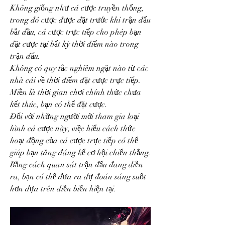
Không giống như cá cược truyền thống, 
trong đó cược được đặt trước khi trận đấu 
bắt đầu, cá cược trực tiếp cho phép bạn 
đặt cược tại bất kỳ thời điểm nào trong 
trận đấu.
Không có quy tắc nghiêm ngặt nào từ các 
nhà cái về thời điểm đặt cược trực tiếp. 
Miễn là thời gian chơi chính thức chưa 
kết thúc, bạn có thể đặt cược.
Đối với những người mới tham gia loại 
hình cá cược này, việc hiểu cách thức 
hoạt động của cá cược trực tiếp có thể 
giúp bạn tăng đáng kể cơ hội chiến thắng.
Bằng cách quan sát trận đấu đang diễn 
ra, bạn có thể đưa ra dự đoán sáng suốt 
hơn dựa trên diễn biến hiện tại.