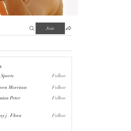
Join
s
Sports
Follow
wen Morrison
Follow
orrison
ian Peter
Follow
Peter
ay j . Flora
Follow