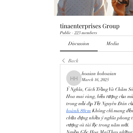
tinaenterprises Group
Public
·
223 members
Discussion
Media
Back
hoaian hohoaian
March 16, 2025
hoaian hohoaian
Ý Nghĩa, Cách Trồng Và Chăm S
Hoa mai vàng, biểu tượng của mù
trong mỗi dịp Tết Nguyên Đán của
hoành 80cm
 Không chỉ mang đến 
chứa đựng nhiều ý nghĩa phong th
vượng và tài lộc trong năm mới.
Nguồn Gốc Hoa MaiTheo những gh