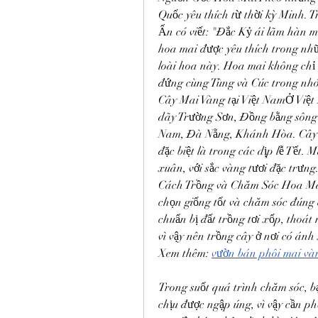
Quốc yêu thích từ thời kỳ Minh. 
Ấn có viết: "Đắc Kỷ ái lãm hàn ma
hoa mai được yêu thích trong nhữ
loài hoa này. Hoa mai không chỉ 
đứng cùng Tùng và Cúc trong nh
Cây Mai Vàng tại Việt NamỞ Việt 
dãy Trường Sơn, Đồng bằng sông 
Nam, Đà Nẵng, Khánh Hòa. Cây m
đặc biệt là trong các dịp lễ Tết.
xuân, với sắc vàng tươi đặc trưng
Cách Trồng và Chăm Sóc Hoa MaiĐ
chọn giống tốt và chăm sóc đúng 
chuẩn bị đất trồng tơi xốp, thoát
vì vậy nên trồng cây ở nơi có án
Xem thêm: 
vườn bán phôi mai và
Trong suốt quá trình chăm sóc, b
chịu được ngập úng, vì vậy cần p