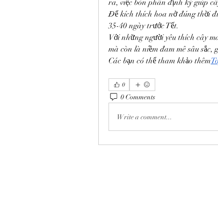
ra, việc bón phân định kỳ giúp câ
Để kích thích hoa nở đúng thời đ
35-40 ngày trước Tết.
Với những người yêu thích cây mai
mà còn là niềm đam mê sâu sắc, g
Các bạn có thể tham khảo thêm
To
0
0 Comments
Write a comment...