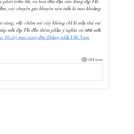
y phát triển tốt, ra hoa đều đặn vào đúng dịp Tết. 
iểm, các chuyên gia khuyên nên tuốt lá mai khoảng 
 vàng, việc chăm sóc cây không chỉ là một thú vui 
iúp mỗi dịp Tết đến thêm phần ý nghĩa và tươi mới. 
p 10 cây mai vàng đẹp khủng nhất Việt Nam
.
18 Views