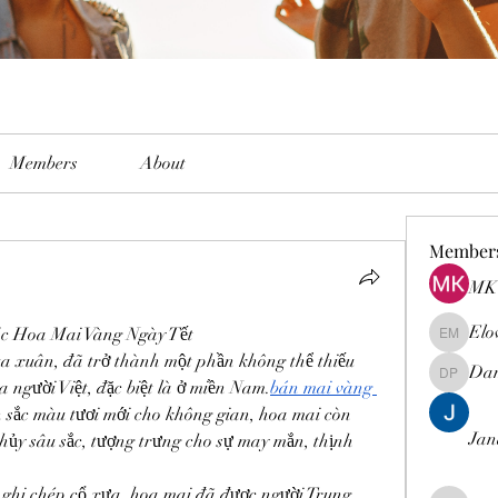
Members
About
Member
MK 
Elo
óc Hoa Mai Vàng Ngày Tết
Elowen M
a xuân, đã trở thành một phần không thể thiếu 
Dam
Damian 
 người Việt, đặc biệt là ở miền Nam.
bán mai vàng 
sắc màu tươi mới cho không gian, hoa mai còn 
Jan
ủy sâu sắc, tượng trưng cho sự may mắn, thịnh 
i chép cổ xưa, hoa mai đã được người Trung 