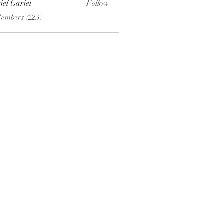
iel Gariel
Follow
riel
Members (223)