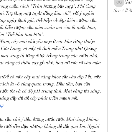
Gar
Gariel Ga
Trong cuốn sách "Trân hương bảo ngự", Phí Cung 
See All 
i. Trụ tằng ngự tuyết đồng lãm chi", với ý nghĩa 
ng ngày lạnh giá, thể hiện vẻ đẹp kiên cường của 
là biểu tượng của mùa xuân mà còn là quốc hoa, 
óm "Tuế hàn tam hữu".
Nam, cây mai chủ yếu mọc ở các khu rừng thuộc 
Cửu Long, và một số tỉnh miền Trung như Quảng 
ai vàng thường được trồng trong các vườn nhà, 
 Mai vàng có thân cây gỗ nhỏ, hoa nở rực rỡ vào mùa 
.
ể có một cây mai vàng khoe sắc vào dịp Tết, việc 
cách là vô cùng quan trọng. Đầu tiên, bạn cần 
 nước tốt và có độ pH trung tính. Mai vàng ưa sáng, 
h sáng đầy đủ để cây phát triển mạnh mẽ.
ng
ạn cần chú ý đến lượng nước tưới. Mai vàng không 
hải tưới đều đặn nhưng không để đất quá ẩm. Ngoài 