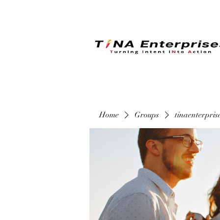
Home
Groups
tinaenterpri