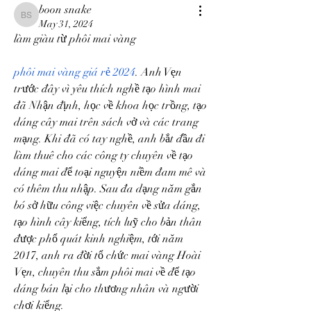
boon snake
boon snake
May 31, 2024
làm giàu từ phôi mai vàng
phôi mai vàng giá rẻ 2024
. Anh Vẹn 
trước đây vì yêu thích nghề tạo hình mai 
đã Nhận định, học về khoa học trồng, tạo 
dáng cây mai trên sách vở và các trang 
mạng. Khi đã có tay nghề, anh bắt đầu đi 
làm thuê cho các công ty chuyên về tạo 
dáng mai để toại nguyện niềm đam mê và 
có thêm thu nhập. Sau đa dạng năm gắn 
bó sở hữu công việc chuyên về sửa dáng, 
tạo hình cây kiểng, tích luỹ cho bản thân 
được phổ quát kinh nghiệm, tới năm 
2017, anh ra đời tổ chức mai vàng Hoài 
Vẹn, chuyên thu sắm phôi mai về để tạo 
dáng bán lại cho thương nhân và người 
chơi kiểng.