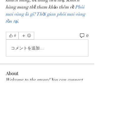
khách hàng, dễ dàng tiêu thụ. Khách 
hàng mang thể tham khảo thêm về 
Phôi 
mai vàng là gì? Thời gian phôi mai vàng 
tồn tại
.
0
0
コメントを追加…
About
Welcome to the group! You can connect
with other members, ge
...
Read more
Members
MK Sports
Follow
Elowen Morrison
Follow