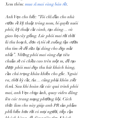
Xem thêm: 
mua sỉ mai vàng bán tết
.
Anh Vẹn cho biết: “Tôi chỉ dẫn cho nhà 
vườn về kỹ thuật trông nom, bí quyết nuôi 
phôi, kỹ thuật cắt cành, tạo dáng… và 
giao họ cây giống. Lúc phôi mai tới thời 
kì thu hoạch, đơn vị tôi sẽ xuống tận vườn 
thu tìm về để sửa lại dáng cho đẹp mắt 
nhất”. Những phôi mai vàng đạt tiêu 
chuẩn sẽ có chiều cao trên một m, để tạo 
được phôi mai đẹp thu hút khách hàng, 
cần chú trọng khâu khiến cho gốc. Ngoài 
ra, thời kỳ cắt, tỉa… cũng phải khôn xiết 
tỉ mỉ. Sau khi hoàn tất các quá trình phôi 
mai, anh Vẹn chụp ảnh, quay video đăng 
lên các trang mạng phường hội. Cách 
thức làm cho này giúp anh PR sản phẩm 
phổ biến hơn tới có mọi người, tiếp cận 