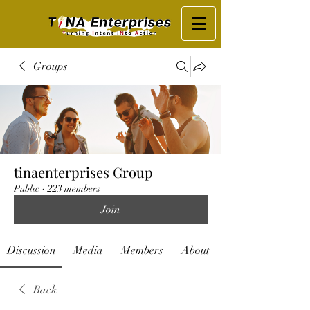
Groups
tinaenterprises Group
Public
·
223 members
Join
Discussion
Media
Members
About
Back