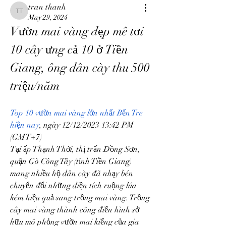
tran thanh
tran thanh
May 29, 2024
Vườn mai vàng đẹp mê tơi 
10 cây ưng cả 10 ở Tiền 
Giang, ông dân cày thu 500 
triệu/năm
Top 10 vườn mai vàng lớn nhất Bến Tre 
hiện nay
, ngày 12/12/2023 13:42 PM 
(GMT+7)
Tại ấp Thạnh Thới, thị trấn Đồng Sơn, 
quận Gò Công Tây (tỉnh Tiền Giang) 
mang nhiều hộ dân cày đã nhạy bén 
chuyển đổi những diện tích ruộng lúa 
kém hiệu quả sang trồng mai vàng. Trồng 
cây mai vàng thành công điển hình sở 
hữu mô phỏng vườn mai kiểng của gia 