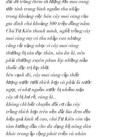
đất để trồng thêm số lượng lớn mai vàng.
ước tính trung bình nguồn thu nhập 
trong khoảng việc bán cây mai vàng của 
gia đình chú khoảng 500 triệu đồng/năm.
Chú Tư Kiên thanh minh, nghề trồng cây 
mai vàng tuy có thu nhập cao nhưng 
cũng rất nặng nhọc vì cây mai vàng 
thường bị sâu đục thân, sâu ăn lá, nên 
phải thường xuyên phun lép những mẫu 
thuốc đặc trị kịp thời.
bên cạnh đó, cây mai vàng cấp thiết 
lượng nước tưới thích hợp và phải là nước 
ngọt, ví như nguồn nước bị nhiễm mặn 
cây sẽ bị hư rễ, vàng lá...
không chỉ biết chuyển đổi cơ cấu cây 
trồng thích hợp trên nền đất lúa đem đến 
hiệu quả kinh tế cao, chú Tư Kiên còn tận 
tâm hướng dẫn cho đa dạng hộ nông dân 
khác trong ấp cộng phát triển và nhân 