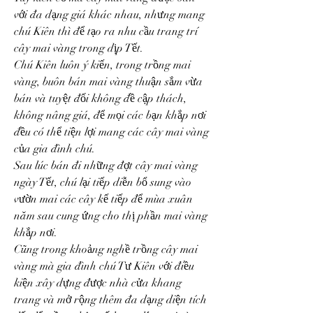
với đa dạng giá khác nhau, nhưng mang 
chú Kiên thì để tạo ra nhu cầu trang trí 
cây mai vàng trong dịp Tết.
Chú Kiên luôn ý kiến, trong trồng mai 
vàng, buôn bán mai vàng thuận sắm vừa 
bán và tuyệt đối không đề cập thách, 
không nâng giá, để mọi các bạn khắp nơi 
đều có thể tiện lợi mang các cây mai vàng 
của gia đình chú.
Sau lúc bán đi những đợt cây mai vàng 
ngày Tết, chú lại tiếp diễn bổ sung vào 
vườn mai các cây kế tiếp để mùa xuân 
năm sau cung ứng cho thị phần mai vàng 
khắp nơi.
Cũng trong khoảng nghề trồng cây mai 
vàng mà gia đình chú Tư Kiên với điều 
kiện xây dựng được nhà cửa khang 
trang và mở rộng thêm đa dạng diện tích 