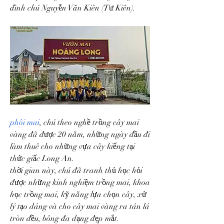
đình chú Nguyễn Văn Kiên (Tư Kiên).
phôi mai
, chú theo nghề trồng cây mai 
vàng đã được 20 năm, những ngày đầu đi 
làm thuê cho những vựa cây kiểng tại 
thức giấc Long An.
thời gian này, chú đã tranh thủ học hỏi 
được những kinh nghiệm trồng mai, khoa 
học trồng mai, kỹ năng lựa chọn cây, xử 
lý tạo dáng và cho cây mai vàng ra tán lá 
tròn đều, bông đa dạng đẹp mắt.