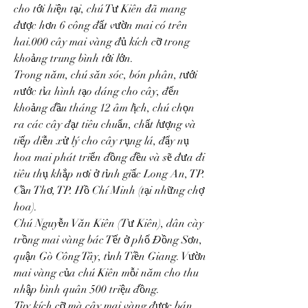
cho tới hiện tại, chú Tư Kiên đã mang 
được hơn 6 công đất vườn mai có trên 
hai.000 cây mai vàng đủ kích cỡ trong 
khoảng trung bình tới lớn.
Trong năm, chú săn sóc, bón phân, tưới 
nước tỉa hình tạo dáng cho cây, đến 
khoảng đầu tháng 12 âm lịch, chú chọn 
ra các cây đạt tiêu chuẩn, chất lượng và 
tiếp diễn xử lý cho cây rụng lá, đẩy nụ 
hoa mai phát triển đồng đều và sẽ đưa đi 
tiêu thụ khắp nơi ở tỉnh giấc Long An, TP. 
Cần Thơ, TP. Hồ Chí Minh (tại những chợ 
hoa).
Chú Nguyễn Văn Kiên (Tư Kiên), dân cày 
trồng mai vàng bác Tết ở phố Đồng Sơn, 
quận Gò Công Tây, tỉnh Tiền Giang. Vườn 
mai vàng của chú Kiên mỗi năm cho thu 
nhập bình quân 500 triệu đồng.
Tùy kích cỡ mà cây mai vàng được bán 