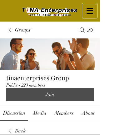
Groups
tinaenterprises Group
Public
·
223 members
Join
Discussion
Media
Members
About
Back