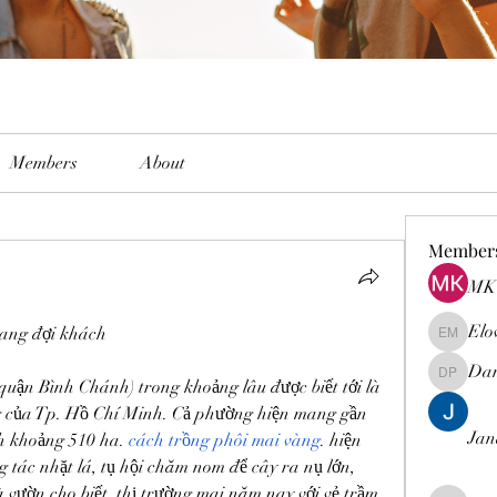
Members
About
Member
MK 
Elo
đang đợi khách
Elowen M
Dam
Damian 
quận Bình Chánh) trong khoảng lâu được biết tới là 
g của Tp. Hồ Chí Minh. Cả phường hiện mang gần 
Jan
ch khoảng 510 ha. 
cách trồng phôi mai vàng
. hiện 
g tác nhặt lá, tụ hội chăm nom để cây ra nụ lớn, 
 vườn cho biết, thị trường mai năm nay với vẻ trầm 