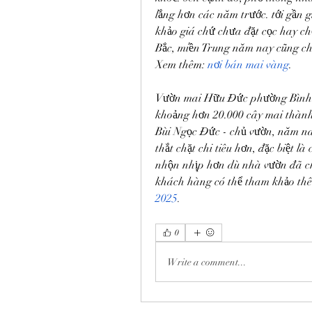
lắng hơn các năm trước. tới gần 
khảo giá chứ chưa đặt cọc hay ch
Bắc, miền Trung năm nay cũng c
Xem thêm: 
nơi bán mai vàng
.
Vườn mai Hữu Đức phường Bình L
khoảng hơn 20.000 cây mai thành
Bùi Ngọc Đức - chủ vườn, năm nay
thắt chặt chi tiêu hơn, đặc biệt l
nhộn nhịp hơn dù nhà vườn đã chủ
khách hàng có thể tham khảo thê
2025
.
0
Write a comment...