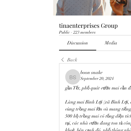
tinaenterprises Group
Public
·
223 members
Discussion
Media
Back
boon snake
September 20, 2024
boon snake
gần Tết, phổ quát vườn mai vẫn 
Làng mai Bình Lợi (xã Bình Lợi, 
vùng trồng mai lớn và mang tiến
500 hộ trồng mai có tổng diện tí
tại, các nhà vườn đang ton tả côn
khoẻ. bên cạnh đó, phổ thông nhà