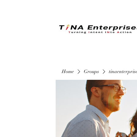
Home
Groups
tinaenterpri