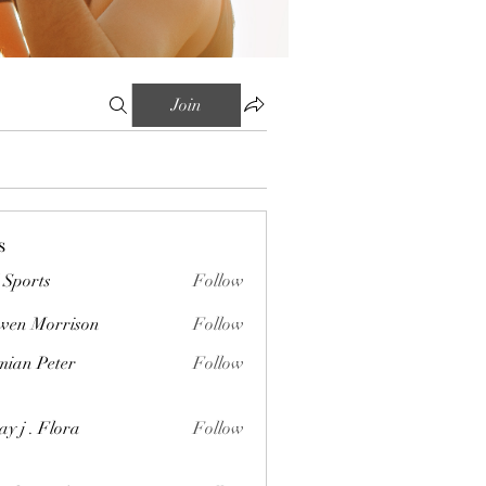
Join
s
Sports
Follow
wen Morrison
Follow
orrison
ian Peter
Follow
Peter
ay j . Flora
Follow