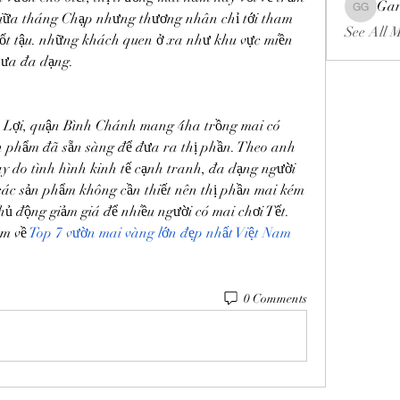
Gar
Gariel Ga
giữa tháng Chạp nhưng thương nhân chỉ tới tham 
See All 
ốt tậu. những khách quen ở xa như khu vực miền 
hưa đa dạng.
ợi, quận Bình Chánh mang 4ha trồng mai có 
 phẩm đã sẵn sàng để đưa ra thị phần. Theo anh 
 do tình hình kinh tế cạnh tranh, đa dạng người 
à các sản phẩm không cần thiết nên thị phần mai kém 
 động giảm giá để nhiều người có mai chơi Tết. 
m về 
Top 7 vườn mai vàng lớn đẹp nhất Việt Nam 
0 Comments