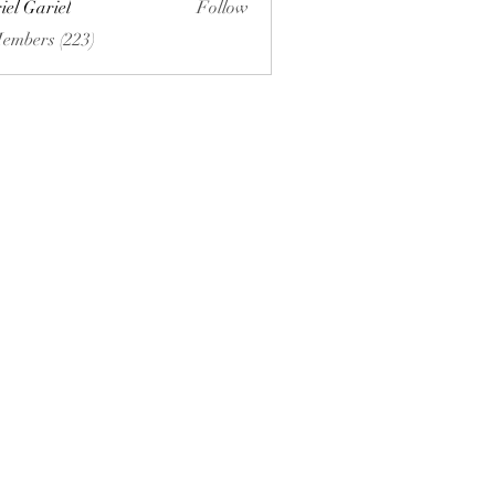
iel Gariel
Follow
riel
Members (223)