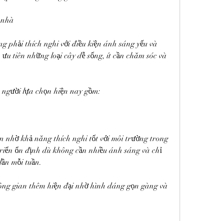
 nhà
 phải thích nghi với điều kiện ánh sáng yếu và 
 ưu tiên những loại cây dễ sống, ít cần chăm sóc và 
u người lựa chọn hiện nay gồm:
ến nhờ khả năng thích nghi tốt với môi trường trong 
triển ổn định dù không cần nhiều ánh sáng và chỉ 
lần mỗi tuần.
ông gian thêm hiện đại nhờ hình dáng gọn gàng và 