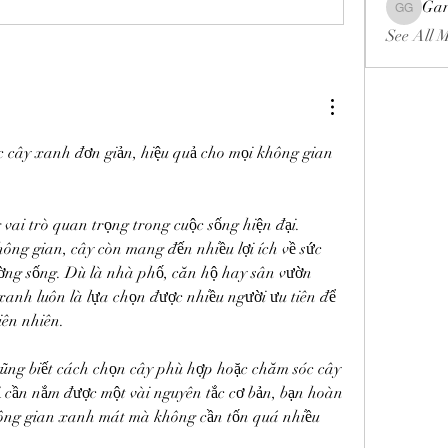
Gar
Gariel Ga
See All 
c cây xanh đơn giản, hiệu quả cho mọi không gian 
ai trò quan trọng trong cuộc sống hiện đại. 
ông gian, cây còn mang đến nhiều lợi ích về sức 
ường sống. Dù là nhà phố, căn hộ hay sân vườn 
xanh luôn là lựa chọn được nhiều người ưu tiên để 
iên nhiên.
cũng biết cách chọn cây phù hợp hoặc chăm sóc cây 
ỉ cần nắm được một vài nguyên tắc cơ bản, bạn hoàn 
hông gian xanh mát mà không cần tốn quá nhiều 