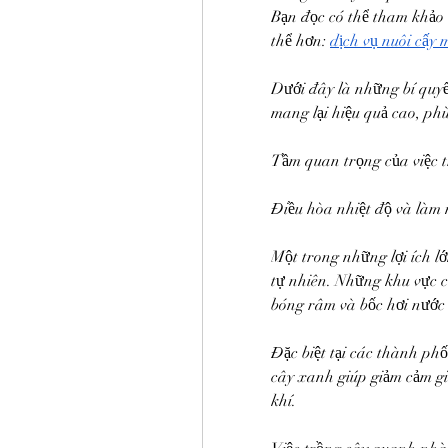
Bạn đọc có thể tham khảo t
thể hơn: 
dịch vụ nuôi cấy 
Dưới đây là những bí quyế
mang lại hiệu quả cao, phù
Tầm quan trọng của việc 
Điều hòa nhiệt độ và làm
Một trong những lợi ích l
tự nhiên. Những khu vực c
bóng râm và bốc hơi nước 
Đặc biệt tại các thành phố
cây xanh giúp giảm cảm giá
khí.