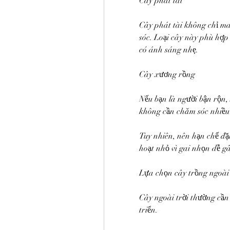
Cây phát tài
Cây phát tài không chỉ m
sóc. Loại cây này phù hợp
có ánh sáng nhẹ.
Cây xương rồng
Nếu bạn là người bận rộn,
không cần chăm sóc nhiều 
Tuy nhiên, nên hạn chế đặ
hoạt nhỏ vì gai nhọn dễ gâ
Lựa chọn cây trồng ngoài 
Cây ngoài trời thường cần
triển.