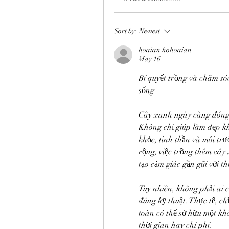
Sort by:
Newest
hoaian hohoaian
May 16
Bí quyết trồng và chăm só
sống
Cây xanh ngày càng đóng v
Không chỉ giúp làm đẹp kh
khỏe, tinh thần và môi tr
rộng, việc trồng thêm cây 
tạo cảm giác gần gũi với th
Tuy nhiên, không phải ai 
đúng kỹ thuật. Thực tế, ch
toàn có thể sở hữu một k
thời gian hay chi phí.