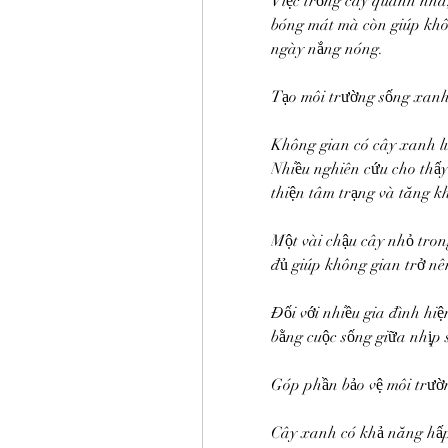
Việc trồng cây quanh nhà,
bóng mát mà còn giúp khôn
ngày nắng nóng.
Tạo môi trường sống xanh
Không gian có cây xanh lu
Nhiều nghiên cứu cho thấy 
thiện tâm trạng và tăng k
Một vài chậu cây nhỏ tron
đủ giúp không gian trở nên
Đối với nhiều gia đình hiệ
bằng cuộc sống giữa nhịp 
Góp phần bảo vệ môi trườ
Cây xanh có khả năng hấp 