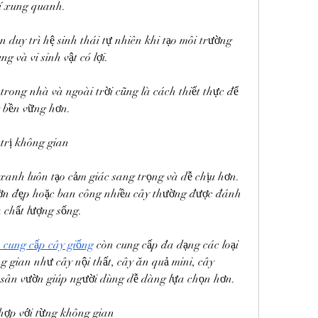
í xung quanh.
 duy trì hệ sinh thái tự nhiên khi tạo môi trường 
ng và vi sinh vật có lợi.
rong nhà và ngoài trời cũng là cách thiết thực để 
 bền vững hơn.
trị không gian
xanh luôn tạo cảm giác sang trọng và dễ chịu hơn. 
n đẹp hoặc ban công nhiều cây thường được đánh 
 chất lượng sống.
 cung cấp cây giống
 còn cung cấp đa dạng các loại 
 gian như cây nội thất, cây ăn quả mini, cây 
 sân vườn giúp người dùng dễ dàng lựa chọn hơn.
hợp với từng không gian