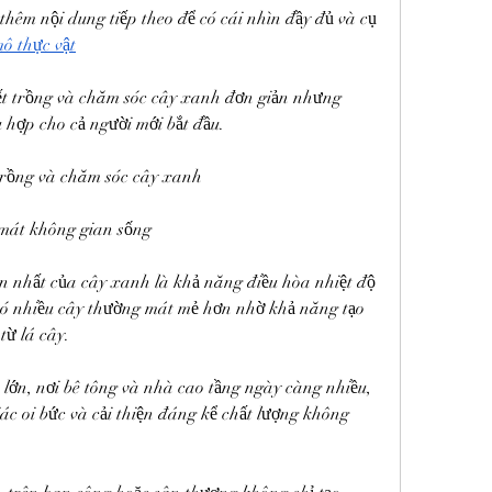
hêm nội dung tiếp theo để có cái nhìn đầy đủ và cụ 
mô thực vật
t trồng và chăm sóc cây xanh đơn giản nhưng 
 hợp cho cả người mới bắt đầu.
trồng và chăm sóc cây xanh
 mát không gian sống
ớn nhất của cây xanh là khả năng điều hòa nhiệt độ 
ó nhiều cây thường mát mẻ hơn nhờ khả năng tạo 
từ lá cây.
 lớn, nơi bê tông và nhà cao tầng ngày càng nhiều, 
c oi bức và cải thiện đáng kể chất lượng không 