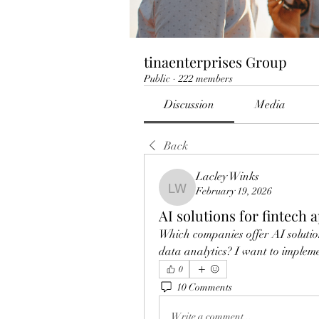
tinaenterprises Group
Public
·
222 members
Discussion
Media
Back
Lacley Winks
February 19, 2026
Lacley Winks
AI solutions for fintech 
Which companies offer AI solutions
data analytics? I want to impleme
0
10 Comments
Write a comment...