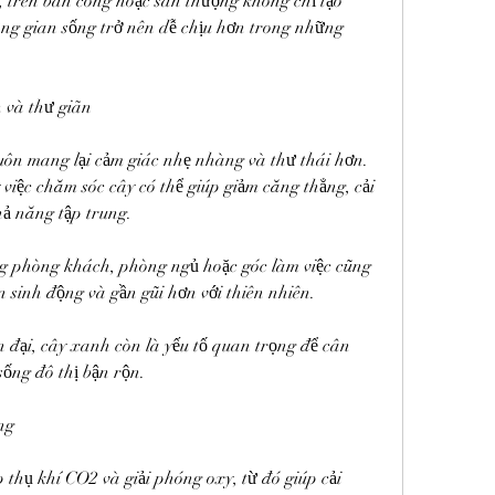
 trên ban công hoặc sân thượng không chỉ tạo 
g gian sống trở nên dễ chịu hơn trong những 
 và thư giãn
ôn mang lại cảm giác nhẹ nhàng và thư thái hơn. 
việc chăm sóc cây có thể giúp giảm căng thẳng, cải 
hả năng tập trung.
g phòng khách, phòng ngủ hoặc góc làm việc cũng 
 sinh động và gần gũi hơn với thiên nhiên.
n đại, cây xanh còn là yếu tố quan trọng để cân 
sống đô thị bận rộn.
ng
thụ khí CO2 và giải phóng oxy, từ đó giúp cải 