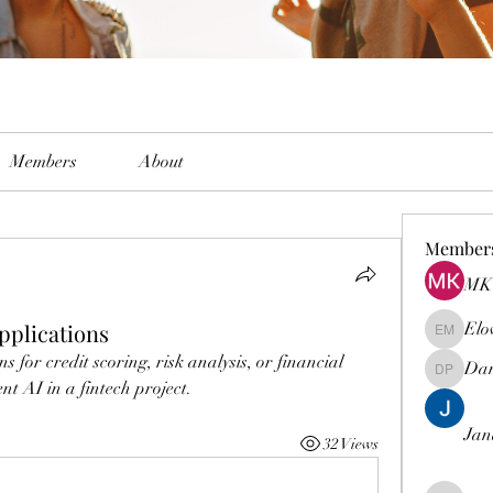
Members
About
Member
MK 
applications
Elo
Elowen M
 for credit scoring, risk analysis, or financial 
Dam
Damian 
nt AI in a fintech project.
Jan
32 Views