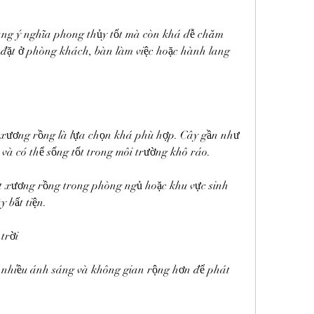
ang ý nghĩa phong thủy tốt mà còn khá dễ chăm 
 đặt ở phòng khách, bàn làm việc hoặc hành lang 
 xương rồng là lựa chọn khá phù hợp. Cây gần như 
và có thể sống tốt trong môi trường khô ráo.
t xương rồng trong phòng ngủ hoặc khu vực sinh 
y bất tiện.
trời
 nhiều ánh sáng và không gian rộng hơn để phát 