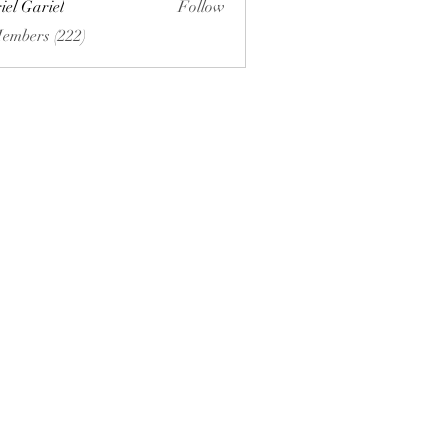
iel Gariel
Follow
riel
Members (222)