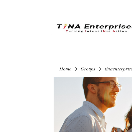
Home
Groups
tinaenterpri