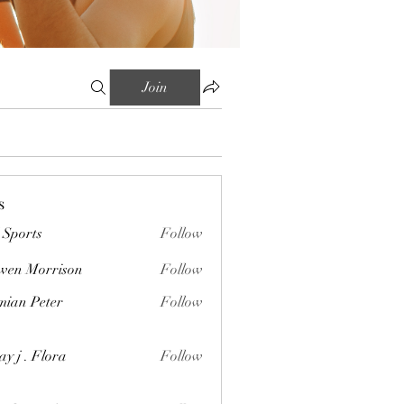
Join
s
Sports
Follow
wen Morrison
Follow
orrison
ian Peter
Follow
Peter
ay j . Flora
Follow